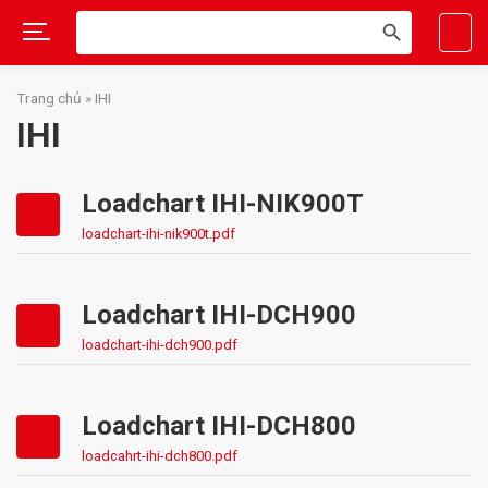
Search
SEARCH
for:
BUTTON
Skip
to
Trang chủ
»
IHI
content
IHI
Loadchart IHI-NIK900T
loadchart-ihi-nik900t.pdf
Loadchart IHI-DCH900
loadchart-ihi-dch900.pdf
Loadchart IHI-DCH800
loadcahrt-ihi-dch800.pdf