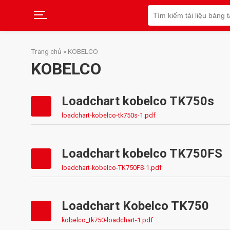
Search
for:
Skip
to
Trang chủ
»
KOBELCO
content
KOBELCO
Loadchart kobelco TK750s
loadchart-kobelco-tk750s-1.pdf
Loadchart kobelco TK750FS
loadchart-kobelco-TK750FS-1.pdf
Loadchart Kobelco TK750
kobelco_tk750-loadchart-1.pdf