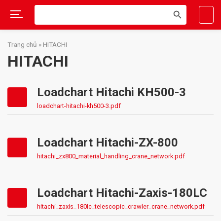
Search
SEARCH
for:
BUTTON
Skip
to
Trang chủ
»
HITACHI
content
HITACHI
Loadchart Hitachi KH500-3
loadchart-hitachi-kh500-3.pdf
Loadchart Hitachi-ZX-800
hitachi_zx800_material_handling_crane_network.pdf
Loadchart Hitachi-Zaxis-180LC
hitachi_zaxis_180lc_telescopic_crawler_crane_network.pdf