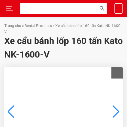
Search
SEARCH
for:
BUTTON
Skip
to
Trang chủ
»
Rental Products
»
Xe cẩu bánh lốp 160 tấn Kato NK-1600-
content
V
Xe cẩu bánh lốp 160 tấn Kato
NK-1600-V