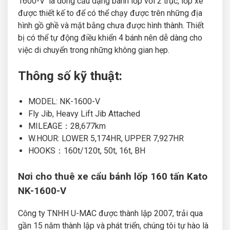
1600-V là dòng cẩu dạng bánh lốp với 2 trục, lốp xe
được thiết kế to để có thể chạy được trên những địa
hình gồ ghề và mặt bằng chưa được hình thành. Thiết
bị có thể tự động điều khiển 4 bánh nên dễ dàng cho
việc di chuyển trong những không gian hẹp.
Thông số kỹ thuật:
MODEL: NK-1600-V
Fly Jib, Heavy Lift Jib Attached
MILEAGE：28,677km
W.HOUR: LOWER 5,174HR, UPPER 7,927HR
HOOKS：160t/120t, 50t, 16t, BH
Nơi cho thuê xe cẩu bánh lốp 160 tấn Kato
NK-1600-V
Công ty TNHH U-MAC được thành lập 2007, trải qua
gần 15 năm thành lập và phát triển, chúng tôi tự hào là