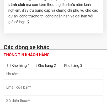
bánh xích
mà còn kèm theo thợ lái nhiều năm kinh
nghiệm, đầy đủ bằng cấp và chứng chỉ phụ vụ cho các
dự án, công trường thi công ngắn hạn và dài hạn với
giá cả hợp lý.
Các dòng xe khác
THÔNG TIN KHÁCH HÀNG
THÔNG TIN KHÁCH HÀNG
THÔNG TIN KHÁCH HÀNG
Xe cẩu bánh lốp 550
Xe cẩu bánh xích 80
Kho hàng 1
Kho hàng 1
Kho hàng 2
Kho hàng 2
Kho hàng 3
Kho hàng 3
tấn TADANO AR-
tấn Sumitomo
5500M
LS218RH-5
Xem chi tiết
Xem chi tiết
Xe cẩu bánh xích 450
Xe cẩu bánh lốp 130