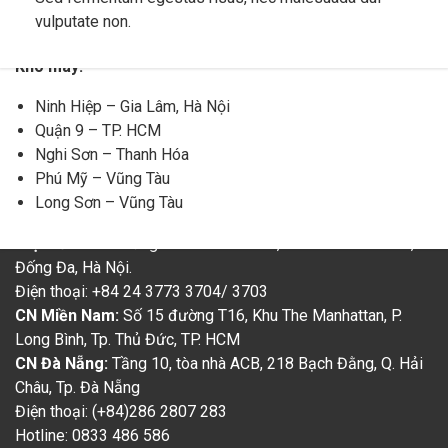
website:
Email: info@umac.com.vn
www.umac.com.vn
tấn Kobelco CKL2600
Kato KR25H-V5
vulputate non.
website:
www.umac.com.vn
Xem chi tiết
Xem chi tiết
Kho máy:
Kho máy:
Ninh Hiệp – Gia Lâm, Hà Nội
Quận 9 – TP. HCM
Ninh Hiệp – Gia Lâm, Hà Nội
Nghi Sơn – Thanh Hóa
Quận 9 – TP. HCM
Phú Mỹ – Vũng Tàu
Nghi Sơn – Thanh Hóa
Long Sơn – Vũng Tàu
Phú Mỹ – Vũng Tàu
CÔNG TY TNHH U-MAC VIỆT NAM
Long Sơn – Vũng Tàu
Trụ trở chính:
Tầng 17 tòa nhà Icon4, 243A Đê La Thành,
Đống Đa, Hà Nội.
Điện thoại: +84 24 3773 3704/ 3703
CN Miền Nam:
Số 15 đường T16, Khu The Manhattan, P.
Long Bình, Tp. Thủ Đức, TP. HCM
CN Đà Nẵng:
Tầng 10, tòa nhà ACB, 218 Bạch Đằng, Q. Hải
Châu, Tp. Đà Nẵng
Điện thoại: (+84)286 2807 283
Hotline: 0833 486 586