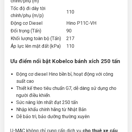
chính/phụ (m)
Tốc độ đi dây tời
110
chính/phụ (m/p)
Động cơ Diesel
Hino P11C-VH
Đối trọng (Tấn)
90
Khối lượng toàn bộ (Tấn)
217
Áp lực lên mặt đất (kPa)
110
Ưu điểm nổi bật Kobelco bánh xích 250 tấn
Động cơ diesel Hino bền bỉ, hoạt động với công
suất cao
Thiết kế theo tiêu chuẩn G7, dễ dàng sử dụng cho
người điều khiển.
Sức nâng lớn nhất đạt 250 tấn
Nhập khẩu chính hãng từ Nhật Bản
Dễ bảo trì, bảo dưỡng thường xuyên
U-MAC không chỉ cung cấp dịch vụ
cho thuê xe cẩu