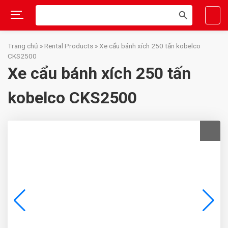
Search
SEARCH
for:
BUTTON
Skip
to
Trang chủ
»
Rental Products
»
Xe cẩu bánh xích 250 tấn kobelco
content
CKS2500
Xe cẩu bánh xích 250 tấn
kobelco CKS2500