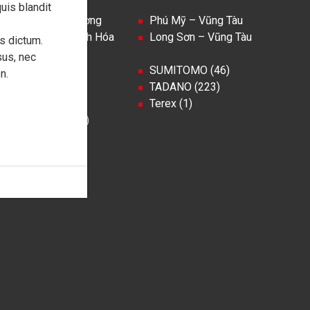
uis blandit
Dĩ An – Bình Dương
Phú Mỹ – Vũng Tàu
Nghi Sơn – Thanh Hóa
Long Sơn – Vũng Tàu
s dictum.
us, nec
KATO (161)
SUMITOMO (46)
n.
KOBELCO (138)
TADANO (223)
i
i
LIEBHERR (241)
Terex (1)
Manitowoc (103)