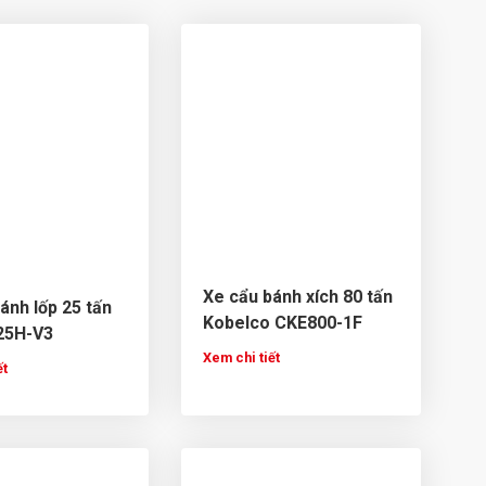
Xe cẩu bánh xích 80 tấn
ánh lốp 25 tấn
Kobelco CKE800-1F
25H-V3
Xem chi tiết
ết