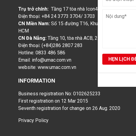
Trụ trở chính:
Tầng 17 tòa nhà Icon4, 243A Đê La Thàn
Điện thoại: +84 24 3773 3704/ 3703
CN Miền Nam:
Số 15 đường T16, Khu The Manhattan, P. 
HCM
CN Đà Nẵng:
Tầng 10, tòa nhà ACB, 218 Bạch Đằng, Q. 
Điện thoại: (+84)286 2807 283
Hotline: 0833 486 586
Email: info@umac.com.vn
website:
www.umac.com.vn
INFORMATION
Business registration No: 0102625233
First registration on 12 Mar 2015
Seventh registration for change on 26 Aug. 2020
Privacy Policy