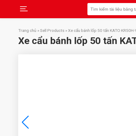
Search
for:
Skip
to
Trang chủ
»
Sell Products
»
Xe cẩu bánh lốp 50 tấn KATO KR50H-
content
Xe cẩu bánh lốp 50 tấn K