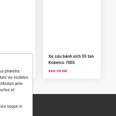
ánh xích 4.9 tấn
Xe cẩu bánh xích 55 tấn
 LC1285-1E
Kobelco 7055
us pharetra.
ết
Xem chi tiết
VIỆT NAM
VIỆT NAM
 Nunc eu sodales
hà Icon4, 243A
hà Icon4, 243A
stibulum ante
.
.
luctus et
/ 3703
/ 3703
.
ành, P. Hiệp
ành, P. Hiệp
ies neque in
3
3