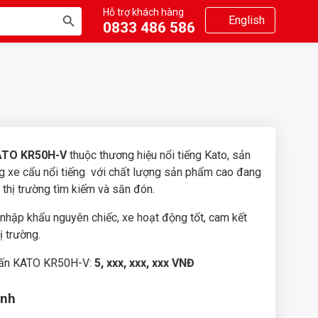
Hỗ trợ khách hàng
SEARCH
English
0833 486 586
BUTTON
KATO KR50H-V
thuộc thương hiệu nổi tiếng Kato, sản
g xe cẩu nổi tiếng với chất lượng sản phẩm cao đang
 thị trường tìm kiếm và săn đón.
hập khẩu nguyên chiếc, xe hoạt động tốt, cam kết
ị trường.
 tấn KATO KR50H-V:
5, xxx, xxx, xxx VNĐ
ính