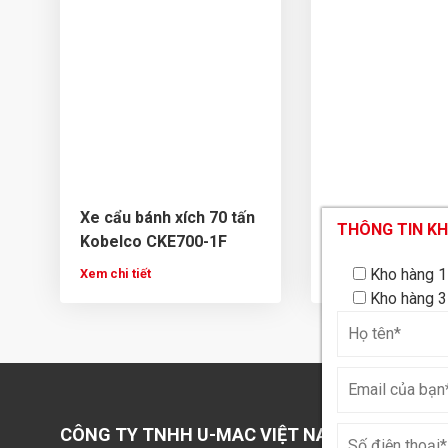
Xe cẩu bánh xích 70 tấn
Xe cẩu bánh xíc
THÔNG TIN K
THÔNG TIN K
THÔNG TIN K
Kobelco CKE700-1F
KOBELO 7080
Kho hàng 1
Kho hàng 1
Xem chi tiết
Xem chi tiết
Kho hàng 3
Kho hàng 3
CÔNG TY TNHH U-MAC VIỆT NAM