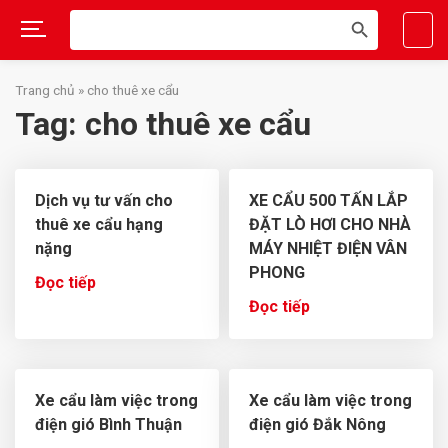
Search
SEARCH
for:
BUTTON
Skip
to
Trang chủ
»
cho thuê xe cẩu
content
Tag:
cho thuê xe cẩu
Dịch vụ tư vấn cho
XE CẨU 500 TẤN LẮP
thuê xe cẩu hạng
ĐẶT LÒ HƠI CHO NHÀ
nặng
MÁY NHIỆT ĐIỆN VÂN
PHONG
Đọc tiếp
Đọc tiếp
Xe cẩu làm việc trong
Xe cẩu làm việc trong
điện gió Bình Thuận
điện gió Đắk Nông